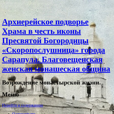
Архиерейское подворье
Храма в честь иконы
Пресвятой Богородицы
«Скоропослушница» города
Сарапула. Благовещенская
женская монашеская община
Возрождение монастырской жизни.
Меню
Перейти к содержанию
О монастыре