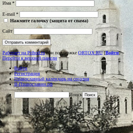
Имя
*
E-mail
*
Нажмите галочку (защита от спама)
Сайт
Работает на Prihod.ru
при поддержке
ORTOX.RU
[
Войти
]
Перейти к верхней панели
Войти
Регистрация
Православный календарь на сегодня
В-Православии.рф
Поиск