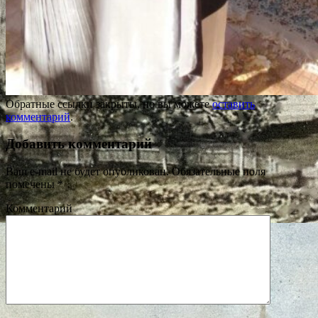
Обратные ссылки закрыты, но вы можете
оставить
комментарий
.
Добавить комментарий
Ваш e-mail не будет опубликован.
Обязательные поля
помечены
*
Комментарий