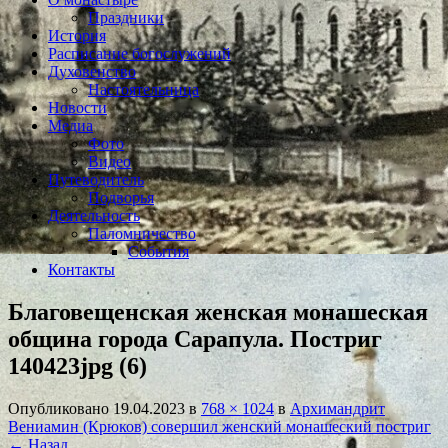
Праздники
История
Расписание богослужений
Духовенство
Настоятельница
Новости
Медиа
Фото
Видео
Путеводитель
Подворья
Деятельность
Паломничество
События
Контакты
Благовещенская женская монашеская
община города Сарапула. Постриг
140423jpg (6)
Опубликовано
19.04.2023
в
768 × 1024
в
Архимандрит
Вениамин (Крюков) совершил женский монашеский постриг
← Назад